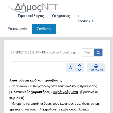
Skip
to
content
Τιμοκατάλογος
Υπηρεσίες
e-
postirixis
Επικοινωνία
Σύνδεση
ΒΡΙΣΚΕΣΤΕ ΕΔΩ:
ΑΡΧΙΚΗ
/ Κωδικοί Πρόσβασης
Εκτύπωση
Απαιτούνται κωδικοί πρόσβασης
- Παρακαλούμε πληκτρολογήστε τους κωδικούς πρόσβασης
με
λατινικούς χαρακτήρες -
μικρά γράμματα
(Προσοχή όχι
κεφαλαία).
- Μπορείτε να αποθηκεύσετε τους κωδικούς σας, ώστε να μη
χρειάζεται να τους πληκτρολογείτε κάθε φορά: Αρχικά