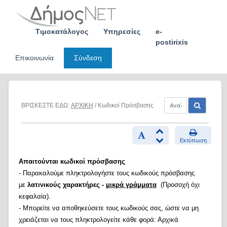
Skip
to
content
Τιμοκατάλογος
Υπηρεσίες
e-
postirixis
Επικοινωνία
Σύνδεση
ΒΡΙΣΚΕΣΤΕ ΕΔΩ:
ΑΡΧΙΚΗ
/ Κωδικοί Πρόσβασης
Εκτύπωση
Απαιτούνται κωδικοί πρόσβασης
- Παρακαλούμε πληκτρολογήστε τους κωδικούς πρόσβασης
με
λατινικούς χαρακτήρες -
μικρά γράμματα
(Προσοχή όχι
κεφαλαία).
- Μπορείτε να αποθηκεύσετε τους κωδικούς σας, ώστε να μη
χρειάζεται να τους πληκτρολογείτε κάθε φορά: Αρχικά