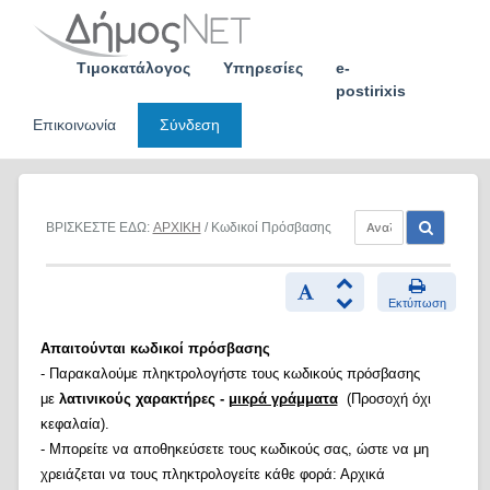
Skip
to
content
Τιμοκατάλογος
Υπηρεσίες
e-
postirixis
Επικοινωνία
Σύνδεση
ΒΡΙΣΚΕΣΤΕ ΕΔΩ:
ΑΡΧΙΚΗ
/ Κωδικοί Πρόσβασης
Εκτύπωση
Απαιτούνται κωδικοί πρόσβασης
- Παρακαλούμε πληκτρολογήστε τους κωδικούς πρόσβασης
με
λατινικούς χαρακτήρες -
μικρά γράμματα
(Προσοχή όχι
κεφαλαία).
- Μπορείτε να αποθηκεύσετε τους κωδικούς σας, ώστε να μη
χρειάζεται να τους πληκτρολογείτε κάθε φορά: Αρχικά