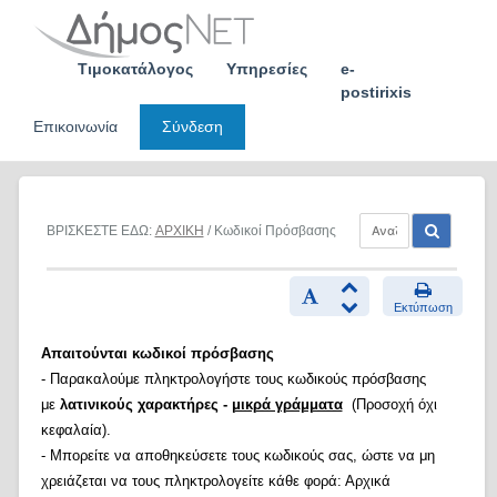
Skip
to
content
Τιμοκατάλογος
Υπηρεσίες
e-
postirixis
Επικοινωνία
Σύνδεση
ΒΡΙΣΚΕΣΤΕ ΕΔΩ:
ΑΡΧΙΚΗ
/ Κωδικοί Πρόσβασης
Εκτύπωση
Απαιτούνται κωδικοί πρόσβασης
- Παρακαλούμε πληκτρολογήστε τους κωδικούς πρόσβασης
με
λατινικούς χαρακτήρες -
μικρά γράμματα
(Προσοχή όχι
κεφαλαία).
- Μπορείτε να αποθηκεύσετε τους κωδικούς σας, ώστε να μη
χρειάζεται να τους πληκτρολογείτε κάθε φορά: Αρχικά