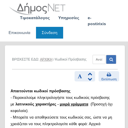
Skip
to
content
Τιμοκατάλογος
Υπηρεσίες
e-
postirixis
Επικοινωνία
Σύνδεση
ΒΡΙΣΚΕΣΤΕ ΕΔΩ:
ΑΡΧΙΚΗ
/ Κωδικοί Πρόσβασης
Εκτύπωση
Απαιτούνται κωδικοί πρόσβασης
- Παρακαλούμε πληκτρολογήστε τους κωδικούς πρόσβασης
με
λατινικούς χαρακτήρες -
μικρά γράμματα
(Προσοχή όχι
κεφαλαία).
- Μπορείτε να αποθηκεύσετε τους κωδικούς σας, ώστε να μη
χρειάζεται να τους πληκτρολογείτε κάθε φορά: Αρχικά