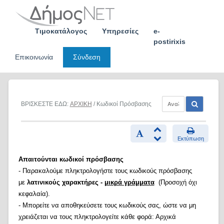
Skip
to
content
Τιμοκατάλογος
Υπηρεσίες
e-
postirixis
Επικοινωνία
Σύνδεση
ΒΡΙΣΚΕΣΤΕ ΕΔΩ:
ΑΡΧΙΚΗ
/ Κωδικοί Πρόσβασης
Εκτύπωση
Απαιτούνται κωδικοί πρόσβασης
- Παρακαλούμε πληκτρολογήστε τους κωδικούς πρόσβασης
με
λατινικούς χαρακτήρες -
μικρά γράμματα
(Προσοχή όχι
κεφαλαία).
- Μπορείτε να αποθηκεύσετε τους κωδικούς σας, ώστε να μη
χρειάζεται να τους πληκτρολογείτε κάθε φορά: Αρχικά