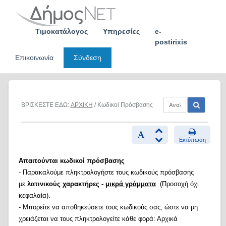
Skip
to
content
Τιμοκατάλογος
Υπηρεσίες
e-
postirixis
Επικοινωνία
Σύνδεση
ΒΡΙΣΚΕΣΤΕ ΕΔΩ:
ΑΡΧΙΚΗ
/ Κωδικοί Πρόσβασης
Εκτύπωση
Απαιτούνται κωδικοί πρόσβασης
- Παρακαλούμε πληκτρολογήστε τους κωδικούς πρόσβασης
με
λατινικούς χαρακτήρες -
μικρά γράμματα
(Προσοχή όχι
κεφαλαία).
- Μπορείτε να αποθηκεύσετε τους κωδικούς σας, ώστε να μη
χρειάζεται να τους πληκτρολογείτε κάθε φορά: Αρχικά