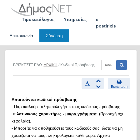
Skip
to
content
Τιμοκατάλογος
Υπηρεσίες
e-
postirixis
Επικοινωνία
Σύνδεση
ΒΡΙΣΚΕΣΤΕ ΕΔΩ:
ΑΡΧΙΚΗ
/ Κωδικοί Πρόσβασης
Εκτύπωση
Απαιτούνται κωδικοί πρόσβασης
- Παρακαλούμε πληκτρολογήστε τους κωδικούς πρόσβασης
με
λατινικούς χαρακτήρες -
μικρά γράμματα
(Προσοχή όχι
κεφαλαία).
- Μπορείτε να αποθηκεύσετε τους κωδικούς σας, ώστε να μη
χρειάζεται να τους πληκτρολογείτε κάθε φορά: Αρχικά