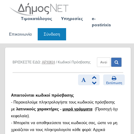
Skip
to
content
Τιμοκατάλογος
Υπηρεσίες
e-
postirixis
Επικοινωνία
Σύνδεση
ΒΡΙΣΚΕΣΤΕ ΕΔΩ:
ΑΡΧΙΚΗ
/ Κωδικοί Πρόσβασης
Εκτύπωση
Απαιτούνται κωδικοί πρόσβασης
- Παρακαλούμε πληκτρολογήστε τους κωδικούς πρόσβασης
με
λατινικούς χαρακτήρες -
μικρά γράμματα
(Προσοχή όχι
κεφαλαία).
- Μπορείτε να αποθηκεύσετε τους κωδικούς σας, ώστε να μη
χρειάζεται να τους πληκτρολογείτε κάθε φορά: Αρχικά