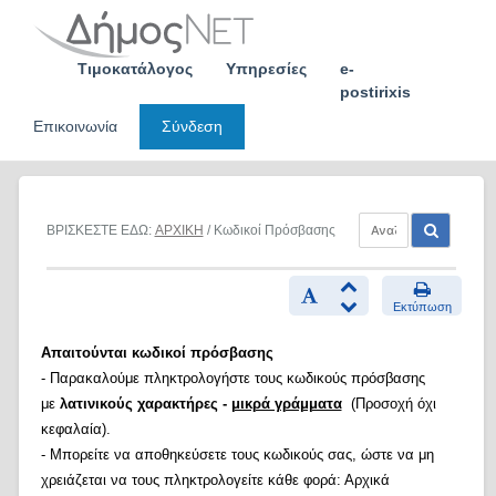
Skip
to
content
Τιμοκατάλογος
Υπηρεσίες
e-
postirixis
Επικοινωνία
Σύνδεση
ΒΡΙΣΚΕΣΤΕ ΕΔΩ:
ΑΡΧΙΚΗ
/ Κωδικοί Πρόσβασης
Εκτύπωση
Απαιτούνται κωδικοί πρόσβασης
- Παρακαλούμε πληκτρολογήστε τους κωδικούς πρόσβασης
με
λατινικούς χαρακτήρες -
μικρά γράμματα
(Προσοχή όχι
κεφαλαία).
- Μπορείτε να αποθηκεύσετε τους κωδικούς σας, ώστε να μη
χρειάζεται να τους πληκτρολογείτε κάθε φορά: Αρχικά