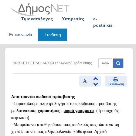
Skip
to
content
Τιμοκατάλογος
Υπηρεσίες
e-
postirixis
Επικοινωνία
Σύνδεση
ΒΡΙΣΚΕΣΤΕ ΕΔΩ:
ΑΡΧΙΚΗ
/ Κωδικοί Πρόσβασης
Εκτύπωση
Απαιτούνται κωδικοί πρόσβασης
- Παρακαλούμε πληκτρολογήστε τους κωδικούς πρόσβασης
με
λατινικούς χαρακτήρες -
μικρά γράμματα
(Προσοχή όχι
κεφαλαία).
- Μπορείτε να αποθηκεύσετε τους κωδικούς σας, ώστε να μη
χρειάζεται να τους πληκτρολογείτε κάθε φορά: Αρχικά