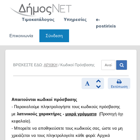
Skip
to
content
Τιμοκατάλογος
Υπηρεσίες
e-
postirixis
Επικοινωνία
Σύνδεση
ΒΡΙΣΚΕΣΤΕ ΕΔΩ:
ΑΡΧΙΚΗ
/ Κωδικοί Πρόσβασης
Εκτύπωση
Απαιτούνται κωδικοί πρόσβασης
- Παρακαλούμε πληκτρολογήστε τους κωδικούς πρόσβασης
με
λατινικούς χαρακτήρες -
μικρά γράμματα
(Προσοχή όχι
κεφαλαία).
- Μπορείτε να αποθηκεύσετε τους κωδικούς σας, ώστε να μη
χρειάζεται να τους πληκτρολογείτε κάθε φορά: Αρχικά