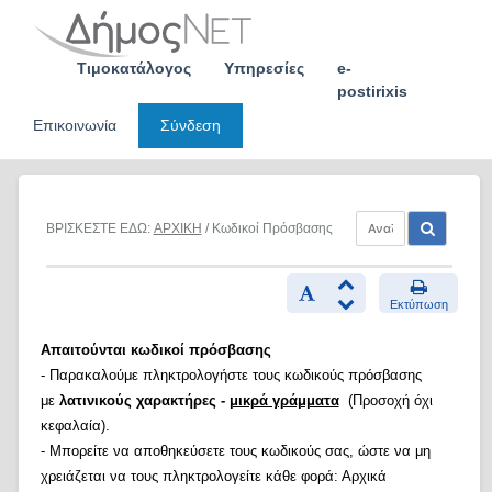
Skip
to
content
Τιμοκατάλογος
Υπηρεσίες
e-
postirixis
Επικοινωνία
Σύνδεση
ΒΡΙΣΚΕΣΤΕ ΕΔΩ:
ΑΡΧΙΚΗ
/ Κωδικοί Πρόσβασης
Εκτύπωση
Απαιτούνται κωδικοί πρόσβασης
- Παρακαλούμε πληκτρολογήστε τους κωδικούς πρόσβασης
με
λατινικούς χαρακτήρες -
μικρά γράμματα
(Προσοχή όχι
κεφαλαία).
- Μπορείτε να αποθηκεύσετε τους κωδικούς σας, ώστε να μη
χρειάζεται να τους πληκτρολογείτε κάθε φορά: Αρχικά