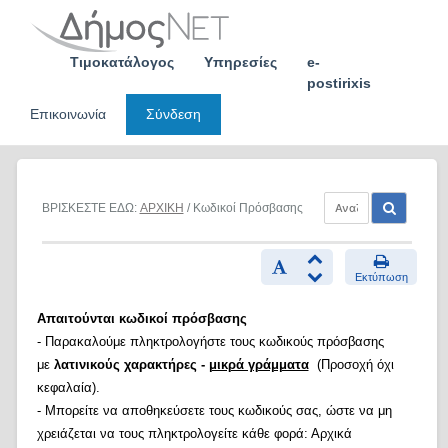
Skip
to
content
Τιμοκατάλογος
Υπηρεσίες
e-
postirixis
Επικοινωνία
Σύνδεση
ΒΡΙΣΚΕΣΤΕ ΕΔΩ:
ΑΡΧΙΚΗ
/ Κωδικοί Πρόσβασης
Εκτύπωση
Απαιτούνται κωδικοί πρόσβασης
- Παρακαλούμε πληκτρολογήστε τους κωδικούς πρόσβασης
με
λατινικούς χαρακτήρες -
μικρά γράμματα
(Προσοχή όχι
κεφαλαία).
- Μπορείτε να αποθηκεύσετε τους κωδικούς σας, ώστε να μη
χρειάζεται να τους πληκτρολογείτε κάθε φορά: Αρχικά