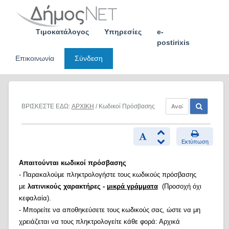
Skip
to
content
Τιμοκατάλογος
Υπηρεσίες
e-
postirixis
Επικοινωνία
Σύνδεση
ΒΡΙΣΚΕΣΤΕ ΕΔΩ:
ΑΡΧΙΚΗ
/ Κωδικοί Πρόσβασης
Εκτύπωση
Απαιτούνται κωδικοί πρόσβασης
- Παρακαλούμε πληκτρολογήστε τους κωδικούς πρόσβασης
με
λατινικούς χαρακτήρες -
μικρά γράμματα
(Προσοχή όχι
κεφαλαία).
- Μπορείτε να αποθηκεύσετε τους κωδικούς σας, ώστε να μη
χρειάζεται να τους πληκτρολογείτε κάθε φορά: Αρχικά