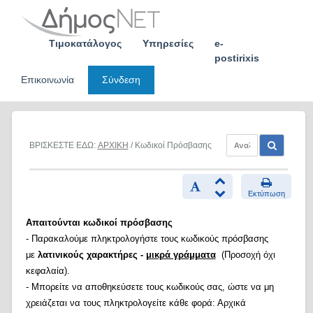
Skip
to
content
Τιμοκατάλογος
Υπηρεσίες
e-
postirixis
Επικοινωνία
Σύνδεση
ΒΡΙΣΚΕΣΤΕ ΕΔΩ:
ΑΡΧΙΚΗ
/ Κωδικοί Πρόσβασης
Εκτύπωση
Απαιτούνται κωδικοί πρόσβασης
- Παρακαλούμε πληκτρολογήστε τους κωδικούς πρόσβασης
με
λατινικούς χαρακτήρες -
μικρά γράμματα
(Προσοχή όχι
κεφαλαία).
- Μπορείτε να αποθηκεύσετε τους κωδικούς σας, ώστε να μη
χρειάζεται να τους πληκτρολογείτε κάθε φορά: Αρχικά