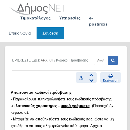
Skip
to
content
Τιμοκατάλογος
Υπηρεσίες
e-
postirixis
Επικοινωνία
Σύνδεση
ΒΡΙΣΚΕΣΤΕ ΕΔΩ:
ΑΡΧΙΚΗ
/ Κωδικοί Πρόσβασης
Εκτύπωση
Απαιτούνται κωδικοί πρόσβασης
- Παρακαλούμε πληκτρολογήστε τους κωδικούς πρόσβασης
με
λατινικούς χαρακτήρες -
μικρά γράμματα
(Προσοχή όχι
κεφαλαία).
- Μπορείτε να αποθηκεύσετε τους κωδικούς σας, ώστε να μη
χρειάζεται να τους πληκτρολογείτε κάθε φορά: Αρχικά