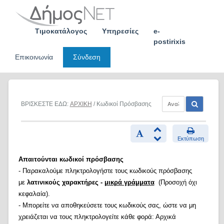
Skip
to
content
Τιμοκατάλογος
Υπηρεσίες
e-
postirixis
Επικοινωνία
Σύνδεση
ΒΡΙΣΚΕΣΤΕ ΕΔΩ:
ΑΡΧΙΚΗ
/ Κωδικοί Πρόσβασης
Εκτύπωση
Απαιτούνται κωδικοί πρόσβασης
- Παρακαλούμε πληκτρολογήστε τους κωδικούς πρόσβασης
με
λατινικούς χαρακτήρες -
μικρά γράμματα
(Προσοχή όχι
κεφαλαία).
- Μπορείτε να αποθηκεύσετε τους κωδικούς σας, ώστε να μη
χρειάζεται να τους πληκτρολογείτε κάθε φορά: Αρχικά