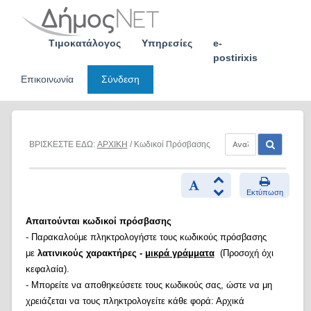
Skip
to
content
Τιμοκατάλογος
Υπηρεσίες
e-
postirixis
Επικοινωνία
Σύνδεση
ΒΡΙΣΚΕΣΤΕ ΕΔΩ:
ΑΡΧΙΚΗ
/ Κωδικοί Πρόσβασης
Εκτύπωση
Απαιτούνται κωδικοί πρόσβασης
- Παρακαλούμε πληκτρολογήστε τους κωδικούς πρόσβασης
με
λατινικούς χαρακτήρες -
μικρά γράμματα
(Προσοχή όχι
κεφαλαία).
- Μπορείτε να αποθηκεύσετε τους κωδικούς σας, ώστε να μη
χρειάζεται να τους πληκτρολογείτε κάθε φορά: Αρχικά