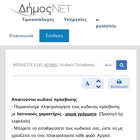
Skip
to
content
Τιμοκατάλογος
Υπηρεσίες
e-
postirixis
Επικοινωνία
Σύνδεση
ΒΡΙΣΚΕΣΤΕ ΕΔΩ:
ΑΡΧΙΚΗ
/ Κωδικοί Πρόσβασης
Εκτύπωση
Απαιτούνται κωδικοί πρόσβασης
- Παρακαλούμε πληκτρολογήστε τους κωδικούς πρόσβασης
με
λατινικούς χαρακτήρες -
μικρά γράμματα
(Προσοχή όχι
κεφαλαία).
- Μπορείτε να αποθηκεύσετε τους κωδικούς σας, ώστε να μη
χρειάζεται να τους πληκτρολογείτε κάθε φορά: Αρχικά