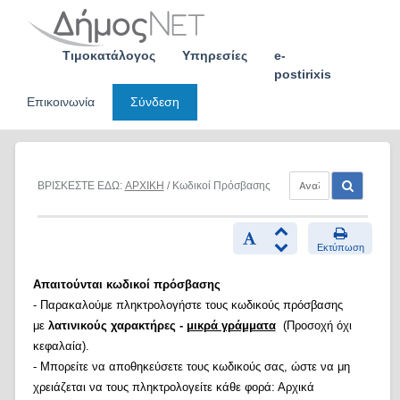
Skip
to
content
Τιμοκατάλογος
Υπηρεσίες
e-
postirixis
Επικοινωνία
Σύνδεση
ΒΡΙΣΚΕΣΤΕ ΕΔΩ:
ΑΡΧΙΚΗ
/ Κωδικοί Πρόσβασης
Εκτύπωση
Απαιτούνται κωδικοί πρόσβασης
- Παρακαλούμε πληκτρολογήστε τους κωδικούς πρόσβασης
με
λατινικούς χαρακτήρες -
μικρά γράμματα
(Προσοχή όχι
κεφαλαία).
- Μπορείτε να αποθηκεύσετε τους κωδικούς σας, ώστε να μη
χρειάζεται να τους πληκτρολογείτε κάθε φορά: Αρχικά