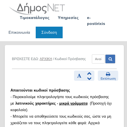
Skip
to
content
Τιμοκατάλογος
Υπηρεσίες
e-
postirixis
Επικοινωνία
Σύνδεση
ΒΡΙΣΚΕΣΤΕ ΕΔΩ:
ΑΡΧΙΚΗ
/ Κωδικοί Πρόσβασης
Εκτύπωση
Απαιτούνται κωδικοί πρόσβασης
- Παρακαλούμε πληκτρολογήστε τους κωδικούς πρόσβασης
με
λατινικούς χαρακτήρες -
μικρά γράμματα
(Προσοχή όχι
κεφαλαία).
- Μπορείτε να αποθηκεύσετε τους κωδικούς σας, ώστε να μη
χρειάζεται να τους πληκτρολογείτε κάθε φορά: Αρχικά