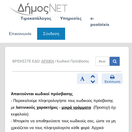
Skip
to
content
Τιμοκατάλογος
Υπηρεσίες
e-
postirixis
Επικοινωνία
Σύνδεση
ΒΡΙΣΚΕΣΤΕ ΕΔΩ:
ΑΡΧΙΚΗ
/ Κωδικοί Πρόσβασης
Εκτύπωση
Απαιτούνται κωδικοί πρόσβασης
- Παρακαλούμε πληκτρολογήστε τους κωδικούς πρόσβασης
με
λατινικούς χαρακτήρες -
μικρά γράμματα
(Προσοχή όχι
κεφαλαία).
- Μπορείτε να αποθηκεύσετε τους κωδικούς σας, ώστε να μη
χρειάζεται να τους πληκτρολογείτε κάθε φορά: Αρχικά