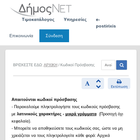
Skip
to
content
Τιμοκατάλογος
Υπηρεσίες
e-
postirixis
Επικοινωνία
Σύνδεση
ΒΡΙΣΚΕΣΤΕ ΕΔΩ:
ΑΡΧΙΚΗ
/ Κωδικοί Πρόσβασης
Εκτύπωση
Απαιτούνται κωδικοί πρόσβασης
- Παρακαλούμε πληκτρολογήστε τους κωδικούς πρόσβασης
με
λατινικούς χαρακτήρες -
μικρά γράμματα
(Προσοχή όχι
κεφαλαία).
- Μπορείτε να αποθηκεύσετε τους κωδικούς σας, ώστε να μη
χρειάζεται να τους πληκτρολογείτε κάθε φορά: Αρχικά