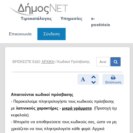
Skip
to
content
Τιμοκατάλογος
Υπηρεσίες
e-
postirixis
Επικοινωνία
Σύνδεση
ΒΡΙΣΚΕΣΤΕ ΕΔΩ:
ΑΡΧΙΚΗ
/ Κωδικοί Πρόσβασης
Εκτύπωση
Απαιτούνται κωδικοί πρόσβασης
- Παρακαλούμε πληκτρολογήστε τους κωδικούς πρόσβασης
με
λατινικούς χαρακτήρες -
μικρά γράμματα
(Προσοχή όχι
κεφαλαία).
- Μπορείτε να αποθηκεύσετε τους κωδικούς σας, ώστε να μη
χρειάζεται να τους πληκτρολογείτε κάθε φορά: Αρχικά