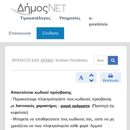
Skip
to
content
Τιμοκατάλογος
Υπηρεσίες
e-
postirixis
Επικοινωνία
Σύνδεση
ΒΡΙΣΚΕΣΤΕ ΕΔΩ:
ΑΡΧΙΚΗ
/ Κωδικοί Πρόσβασης
Εκτύπωση
Απαιτούνται κωδικοί πρόσβασης
- Παρακαλούμε πληκτρολογήστε τους κωδικούς πρόσβασης
με
λατινικούς χαρακτήρες -
μικρά γράμματα
(Προσοχή όχι
κεφαλαία).
- Μπορείτε να αποθηκεύσετε τους κωδικούς σας, ώστε να μη
χρειάζεται να τους πληκτρολογείτε κάθε φορά: Αρχικά