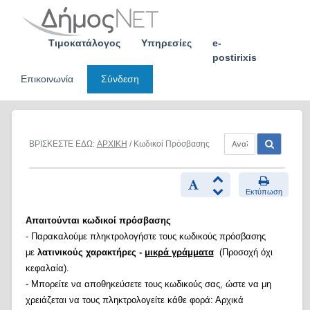
Skip
to
content
Τιμοκατάλογος
Υπηρεσίες
e-
postirixis
Επικοινωνία
Σύνδεση
ΒΡΙΣΚΕΣΤΕ ΕΔΩ:
ΑΡΧΙΚΗ
/ Κωδικοί Πρόσβασης
Εκτύπωση
Απαιτούνται κωδικοί πρόσβασης
- Παρακαλούμε πληκτρολογήστε τους κωδικούς πρόσβασης
με
λατινικούς χαρακτήρες -
μικρά γράμματα
(Προσοχή όχι
κεφαλαία).
- Μπορείτε να αποθηκεύσετε τους κωδικούς σας, ώστε να μη
χρειάζεται να τους πληκτρολογείτε κάθε φορά: Αρχικά