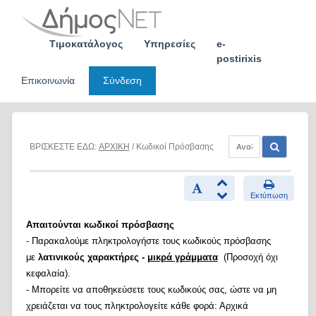
Skip
to
content
Τιμοκατάλογος
Υπηρεσίες
e-
postirixis
Επικοινωνία
Σύνδεση
ΒΡΙΣΚΕΣΤΕ ΕΔΩ:
ΑΡΧΙΚΗ
/ Κωδικοί Πρόσβασης
Εκτύπωση
Απαιτούνται κωδικοί πρόσβασης
- Παρακαλούμε πληκτρολογήστε τους κωδικούς πρόσβασης
με
λατινικούς χαρακτήρες -
μικρά γράμματα
(Προσοχή όχι
κεφαλαία).
- Μπορείτε να αποθηκεύσετε τους κωδικούς σας, ώστε να μη
χρειάζεται να τους πληκτρολογείτε κάθε φορά: Αρχικά