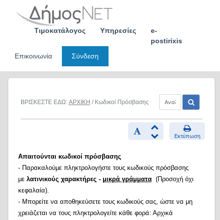
Skip
to
content
Τιμοκατάλογος
Υπηρεσίες
e-
postirixis
Επικοινωνία
Σύνδεση
ΒΡΙΣΚΕΣΤΕ ΕΔΩ:
ΑΡΧΙΚΗ
/ Κωδικοί Πρόσβασης
Εκτύπωση
Απαιτούνται κωδικοί πρόσβασης
- Παρακαλούμε πληκτρολογήστε τους κωδικούς πρόσβασης
με
λατινικούς χαρακτήρες -
μικρά γράμματα
(Προσοχή όχι
κεφαλαία).
- Μπορείτε να αποθηκεύσετε τους κωδικούς σας, ώστε να μη
χρειάζεται να τους πληκτρολογείτε κάθε φορά: Αρχικά