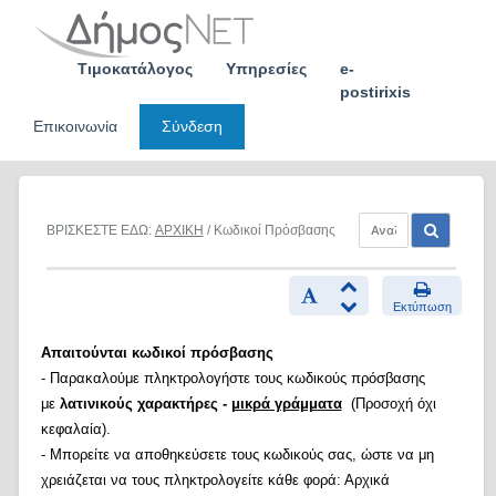
Skip
to
content
Τιμοκατάλογος
Υπηρεσίες
e-
postirixis
Επικοινωνία
Σύνδεση
ΒΡΙΣΚΕΣΤΕ ΕΔΩ:
ΑΡΧΙΚΗ
/ Κωδικοί Πρόσβασης
Εκτύπωση
Απαιτούνται κωδικοί πρόσβασης
- Παρακαλούμε πληκτρολογήστε τους κωδικούς πρόσβασης
με
λατινικούς χαρακτήρες -
μικρά γράμματα
(Προσοχή όχι
κεφαλαία).
- Μπορείτε να αποθηκεύσετε τους κωδικούς σας, ώστε να μη
χρειάζεται να τους πληκτρολογείτε κάθε φορά: Αρχικά