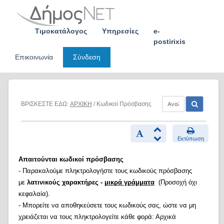
Skip
to
content
Τιμοκατάλογος
Υπηρεσίες
e-
postirixis
Επικοινωνία
Σύνδεση
ΒΡΙΣΚΕΣΤΕ ΕΔΩ:
ΑΡΧΙΚΗ
/ Κωδικοί Πρόσβασης
Εκτύπωση
Απαιτούνται κωδικοί πρόσβασης
- Παρακαλούμε πληκτρολογήστε τους κωδικούς πρόσβασης
με
λατινικούς χαρακτήρες -
μικρά γράμματα
(Προσοχή όχι
κεφαλαία).
- Μπορείτε να αποθηκεύσετε τους κωδικούς σας, ώστε να μη
χρειάζεται να τους πληκτρολογείτε κάθε φορά: Αρχικά