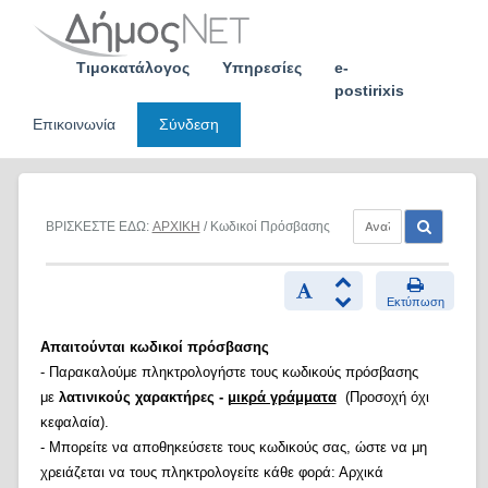
Skip
to
content
Τιμοκατάλογος
Υπηρεσίες
e-
postirixis
Επικοινωνία
Σύνδεση
ΒΡΙΣΚΕΣΤΕ ΕΔΩ:
ΑΡΧΙΚΗ
/ Κωδικοί Πρόσβασης
Εκτύπωση
Απαιτούνται κωδικοί πρόσβασης
- Παρακαλούμε πληκτρολογήστε τους κωδικούς πρόσβασης
με
λατινικούς χαρακτήρες -
μικρά γράμματα
(Προσοχή όχι
κεφαλαία).
- Μπορείτε να αποθηκεύσετε τους κωδικούς σας, ώστε να μη
χρειάζεται να τους πληκτρολογείτε κάθε φορά: Αρχικά