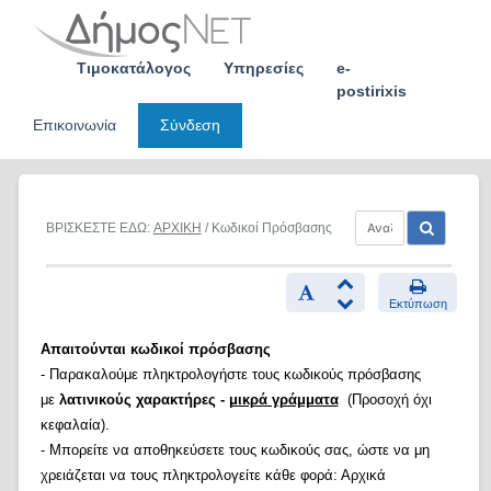
Skip
to
content
Τιμοκατάλογος
Υπηρεσίες
e-
postirixis
Επικοινωνία
Σύνδεση
ΒΡΙΣΚΕΣΤΕ ΕΔΩ:
ΑΡΧΙΚΗ
/ Κωδικοί Πρόσβασης
Εκτύπωση
Απαιτούνται κωδικοί πρόσβασης
- Παρακαλούμε πληκτρολογήστε τους κωδικούς πρόσβασης
με
λατινικούς χαρακτήρες -
μικρά γράμματα
(Προσοχή όχι
κεφαλαία).
- Μπορείτε να αποθηκεύσετε τους κωδικούς σας, ώστε να μη
χρειάζεται να τους πληκτρολογείτε κάθε φορά: Αρχικά