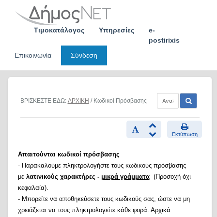
Skip
to
content
Τιμοκατάλογος
Υπηρεσίες
e-
postirixis
Επικοινωνία
Σύνδεση
ΒΡΙΣΚΕΣΤΕ ΕΔΩ:
ΑΡΧΙΚΗ
/ Κωδικοί Πρόσβασης
Εκτύπωση
Απαιτούνται κωδικοί πρόσβασης
- Παρακαλούμε πληκτρολογήστε τους κωδικούς πρόσβασης
με
λατινικούς χαρακτήρες -
μικρά γράμματα
(Προσοχή όχι
κεφαλαία).
- Μπορείτε να αποθηκεύσετε τους κωδικούς σας, ώστε να μη
χρειάζεται να τους πληκτρολογείτε κάθε φορά: Αρχικά