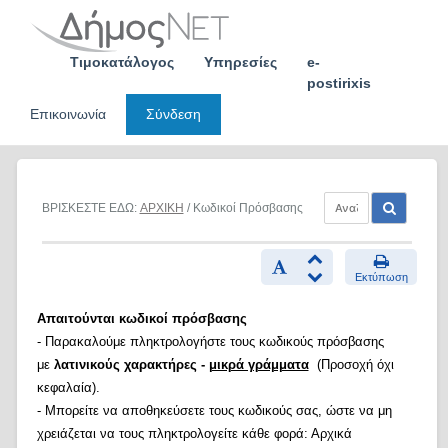
Skip
to
content
Τιμοκατάλογος
Υπηρεσίες
e-
postirixis
Επικοινωνία
Σύνδεση
ΒΡΙΣΚΕΣΤΕ ΕΔΩ:
ΑΡΧΙΚΗ
/ Κωδικοί Πρόσβασης
Εκτύπωση
Απαιτούνται κωδικοί πρόσβασης
- Παρακαλούμε πληκτρολογήστε τους κωδικούς πρόσβασης
με
λατινικούς χαρακτήρες -
μικρά γράμματα
(Προσοχή όχι
κεφαλαία).
- Μπορείτε να αποθηκεύσετε τους κωδικούς σας, ώστε να μη
χρειάζεται να τους πληκτρολογείτε κάθε φορά: Αρχικά