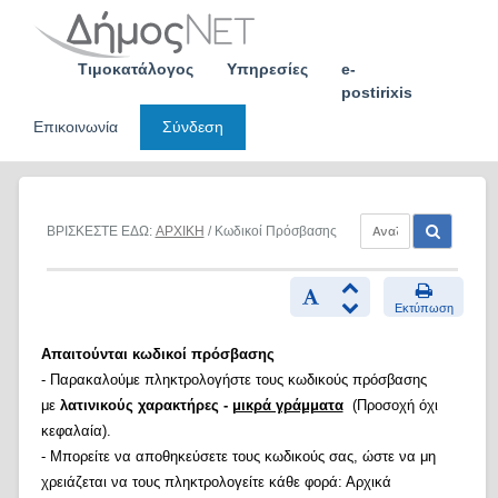
Skip
to
content
Τιμοκατάλογος
Υπηρεσίες
e-
postirixis
Επικοινωνία
Σύνδεση
ΒΡΙΣΚΕΣΤΕ ΕΔΩ:
ΑΡΧΙΚΗ
/ Κωδικοί Πρόσβασης
Εκτύπωση
Απαιτούνται κωδικοί πρόσβασης
- Παρακαλούμε πληκτρολογήστε τους κωδικούς πρόσβασης
με
λατινικούς χαρακτήρες -
μικρά γράμματα
(Προσοχή όχι
κεφαλαία).
- Μπορείτε να αποθηκεύσετε τους κωδικούς σας, ώστε να μη
χρειάζεται να τους πληκτρολογείτε κάθε φορά: Αρχικά