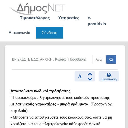
Skip
to
content
Τιμοκατάλογος
Υπηρεσίες
e-
postirixis
Επικοινωνία
Σύνδεση
ΒΡΙΣΚΕΣΤΕ ΕΔΩ:
ΑΡΧΙΚΗ
/ Κωδικοί Πρόσβασης
Εκτύπωση
Απαιτούνται κωδικοί πρόσβασης
- Παρακαλούμε πληκτρολογήστε τους κωδικούς πρόσβασης
με
λατινικούς χαρακτήρες -
μικρά γράμματα
(Προσοχή όχι
κεφαλαία).
- Μπορείτε να αποθηκεύσετε τους κωδικούς σας, ώστε να μη
χρειάζεται να τους πληκτρολογείτε κάθε φορά: Αρχικά