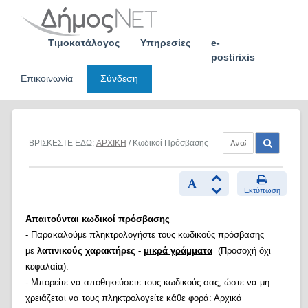
Skip
to
content
Τιμοκατάλογος
Υπηρεσίες
e-
postirixis
Επικοινωνία
Σύνδεση
ΒΡΙΣΚΕΣΤΕ ΕΔΩ:
ΑΡΧΙΚΗ
/ Κωδικοί Πρόσβασης
Εκτύπωση
Απαιτούνται κωδικοί πρόσβασης
- Παρακαλούμε πληκτρολογήστε τους κωδικούς πρόσβασης
με
λατινικούς χαρακτήρες -
μικρά γράμματα
(Προσοχή όχι
κεφαλαία).
- Μπορείτε να αποθηκεύσετε τους κωδικούς σας, ώστε να μη
χρειάζεται να τους πληκτρολογείτε κάθε φορά: Αρχικά