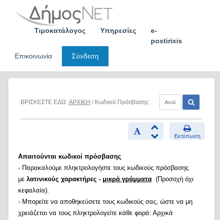
Skip
to
content
Τιμοκατάλογος
Υπηρεσίες
e-
postirixis
Επικοινωνία
Σύνδεση
ΒΡΙΣΚΕΣΤΕ ΕΔΩ:
ΑΡΧΙΚΗ
/ Κωδικοί Πρόσβασης
Εκτύπωση
Απαιτούνται κωδικοί πρόσβασης
- Παρακαλούμε πληκτρολογήστε τους κωδικούς πρόσβασης
με
λατινικούς χαρακτήρες -
μικρά γράμματα
(Προσοχή όχι
κεφαλαία).
- Μπορείτε να αποθηκεύσετε τους κωδικούς σας, ώστε να μη
χρειάζεται να τους πληκτρολογείτε κάθε φορά: Αρχικά