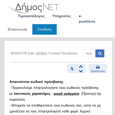
Skip
to
content
Τιμοκατάλογος
Υπηρεσίες
e-
postirixis
Επικοινωνία
Σύνδεση
ΒΡΙΣΚΕΣΤΕ ΕΔΩ:
ΑΡΧΙΚΗ
/ Κωδικοί Πρόσβασης
Εκτύπωση
Απαιτούνται κωδικοί πρόσβασης
- Παρακαλούμε πληκτρολογήστε τους κωδικούς πρόσβασης
με
λατινικούς χαρακτήρες -
μικρά γράμματα
(Προσοχή όχι
κεφαλαία).
- Μπορείτε να αποθηκεύσετε τους κωδικούς σας, ώστε να μη
χρειάζεται να τους πληκτρολογείτε κάθε φορά: Αρχικά