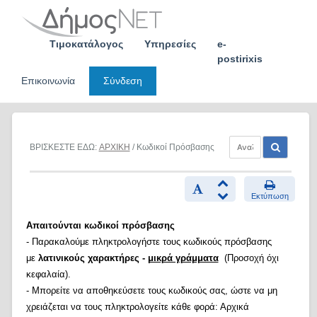
Skip
to
content
Τιμοκατάλογος
Υπηρεσίες
e-
postirixis
Επικοινωνία
Σύνδεση
ΒΡΙΣΚΕΣΤΕ ΕΔΩ:
ΑΡΧΙΚΗ
/ Κωδικοί Πρόσβασης
Εκτύπωση
Απαιτούνται κωδικοί πρόσβασης
- Παρακαλούμε πληκτρολογήστε τους κωδικούς πρόσβασης
με
λατινικούς χαρακτήρες -
μικρά γράμματα
(Προσοχή όχι
κεφαλαία).
- Μπορείτε να αποθηκεύσετε τους κωδικούς σας, ώστε να μη
χρειάζεται να τους πληκτρολογείτε κάθε φορά: Αρχικά