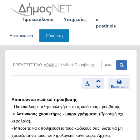
Skip
to
content
Τιμοκατάλογος
Υπηρεσίες
e-
postirixis
Επικοινωνία
Σύνδεση
ΒΡΙΣΚΕΣΤΕ ΕΔΩ:
ΑΡΧΙΚΗ
/ Κωδικοί Πρόσβασης
Εκτύπωση
Απαιτούνται κωδικοί πρόσβασης
- Παρακαλούμε πληκτρολογήστε τους κωδικούς πρόσβασης
με
λατινικούς χαρακτήρες -
μικρά γράμματα
(Προσοχή όχι
κεφαλαία).
- Μπορείτε να αποθηκεύσετε τους κωδικούς σας, ώστε να μη
χρειάζεται να τους πληκτρολογείτε κάθε φορά: Αρχικά