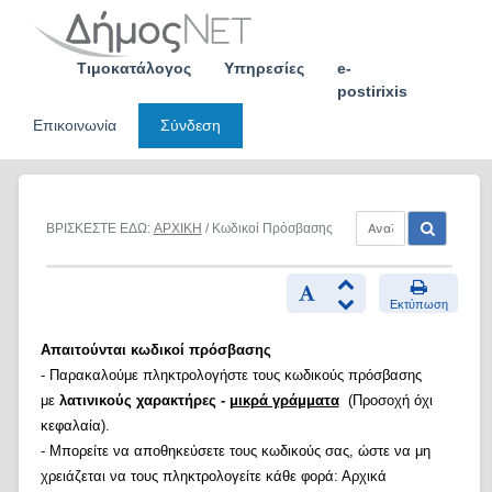
Skip
to
content
Τιμοκατάλογος
Υπηρεσίες
e-
postirixis
Επικοινωνία
Σύνδεση
ΒΡΙΣΚΕΣΤΕ ΕΔΩ:
ΑΡΧΙΚΗ
/ Κωδικοί Πρόσβασης
Εκτύπωση
Απαιτούνται κωδικοί πρόσβασης
- Παρακαλούμε πληκτρολογήστε τους κωδικούς πρόσβασης
με
λατινικούς χαρακτήρες -
μικρά γράμματα
(Προσοχή όχι
κεφαλαία).
- Μπορείτε να αποθηκεύσετε τους κωδικούς σας, ώστε να μη
χρειάζεται να τους πληκτρολογείτε κάθε φορά: Αρχικά