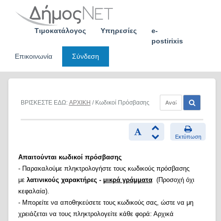
Skip
to
content
Τιμοκατάλογος
Υπηρεσίες
e-
postirixis
Επικοινωνία
Σύνδεση
ΒΡΙΣΚΕΣΤΕ ΕΔΩ:
ΑΡΧΙΚΗ
/ Κωδικοί Πρόσβασης
Εκτύπωση
Απαιτούνται κωδικοί πρόσβασης
- Παρακαλούμε πληκτρολογήστε τους κωδικούς πρόσβασης
με
λατινικούς χαρακτήρες -
μικρά γράμματα
(Προσοχή όχι
κεφαλαία).
- Μπορείτε να αποθηκεύσετε τους κωδικούς σας, ώστε να μη
χρειάζεται να τους πληκτρολογείτε κάθε φορά: Αρχικά