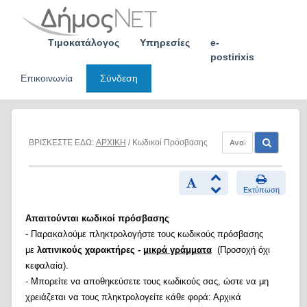
Skip
to
content
Τιμοκατάλογος
Υπηρεσίες
e-
postirixis
Επικοινωνία
Σύνδεση
ΒΡΙΣΚΕΣΤΕ ΕΔΩ:
ΑΡΧΙΚΗ
/ Κωδικοί Πρόσβασης
Εκτύπωση
Απαιτούνται κωδικοί πρόσβασης
- Παρακαλούμε πληκτρολογήστε τους κωδικούς πρόσβασης
με
λατινικούς χαρακτήρες -
μικρά γράμματα
(Προσοχή όχι
κεφαλαία).
- Μπορείτε να αποθηκεύσετε τους κωδικούς σας, ώστε να μη
χρειάζεται να τους πληκτρολογείτε κάθε φορά: Αρχικά