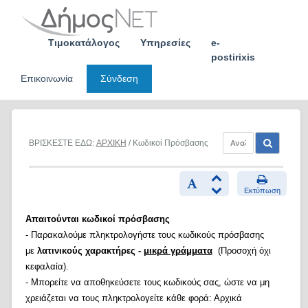
Skip
to
content
Τιμοκατάλογος
Υπηρεσίες
e-
postirixis
Επικοινωνία
Σύνδεση
ΒΡΙΣΚΕΣΤΕ ΕΔΩ:
ΑΡΧΙΚΗ
/ Κωδικοί Πρόσβασης
Εκτύπωση
Απαιτούνται κωδικοί πρόσβασης
- Παρακαλούμε πληκτρολογήστε τους κωδικούς πρόσβασης
με
λατινικούς χαρακτήρες -
μικρά γράμματα
(Προσοχή όχι
κεφαλαία).
- Μπορείτε να αποθηκεύσετε τους κωδικούς σας, ώστε να μη
χρειάζεται να τους πληκτρολογείτε κάθε φορά: Αρχικά