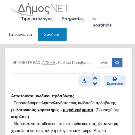
Skip
to
content
Τιμοκατάλογος
Υπηρεσίες
e-
postirixis
Επικοινωνία
Σύνδεση
ΒΡΙΣΚΕΣΤΕ ΕΔΩ:
ΑΡΧΙΚΗ
/ Κωδικοί Πρόσβασης
Εκτύπωση
Απαιτούνται κωδικοί πρόσβασης
- Παρακαλούμε πληκτρολογήστε τους κωδικούς πρόσβασης
με
λατινικούς χαρακτήρες -
μικρά γράμματα
(Προσοχή όχι
κεφαλαία).
- Μπορείτε να αποθηκεύσετε τους κωδικούς σας, ώστε να μη
χρειάζεται να τους πληκτρολογείτε κάθε φορά: Αρχικά