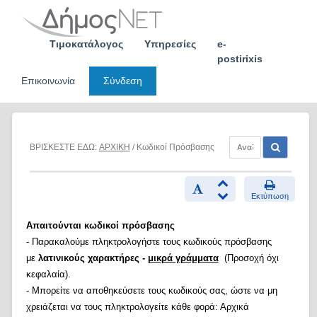
Skip
to
content
Τιμοκατάλογος
Υπηρεσίες
e-
postirixis
Επικοινωνία
Σύνδεση
ΒΡΙΣΚΕΣΤΕ ΕΔΩ:
ΑΡΧΙΚΗ
/ Κωδικοί Πρόσβασης
Εκτύπωση
Απαιτούνται κωδικοί πρόσβασης
- Παρακαλούμε πληκτρολογήστε τους κωδικούς πρόσβασης
με
λατινικούς χαρακτήρες -
μικρά γράμματα
(Προσοχή όχι
κεφαλαία).
- Μπορείτε να αποθηκεύσετε τους κωδικούς σας, ώστε να μη
χρειάζεται να τους πληκτρολογείτε κάθε φορά: Αρχικά