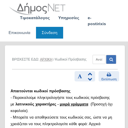
Skip
to
content
Τιμοκατάλογος
Υπηρεσίες
e-
postirixis
Επικοινωνία
Σύνδεση
ΒΡΙΣΚΕΣΤΕ ΕΔΩ:
ΑΡΧΙΚΗ
/ Κωδικοί Πρόσβασης
Εκτύπωση
Απαιτούνται κωδικοί πρόσβασης
- Παρακαλούμε πληκτρολογήστε τους κωδικούς πρόσβασης
με
λατινικούς χαρακτήρες -
μικρά γράμματα
(Προσοχή όχι
κεφαλαία).
- Μπορείτε να αποθηκεύσετε τους κωδικούς σας, ώστε να μη
χρειάζεται να τους πληκτρολογείτε κάθε φορά: Αρχικά