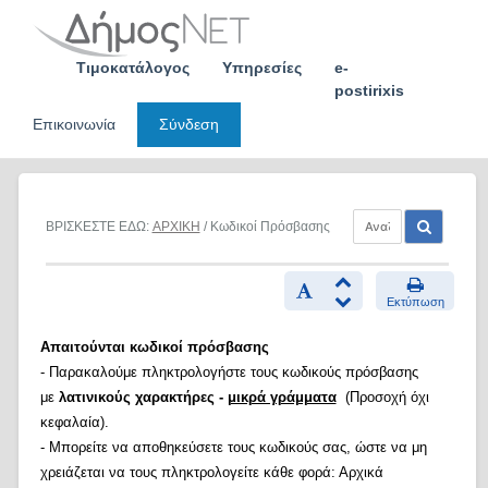
Skip
to
content
Τιμοκατάλογος
Υπηρεσίες
e-
postirixis
Επικοινωνία
Σύνδεση
ΒΡΙΣΚΕΣΤΕ ΕΔΩ:
ΑΡΧΙΚΗ
/ Κωδικοί Πρόσβασης
Εκτύπωση
Απαιτούνται κωδικοί πρόσβασης
- Παρακαλούμε πληκτρολογήστε τους κωδικούς πρόσβασης
με
λατινικούς χαρακτήρες -
μικρά γράμματα
(Προσοχή όχι
κεφαλαία).
- Μπορείτε να αποθηκεύσετε τους κωδικούς σας, ώστε να μη
χρειάζεται να τους πληκτρολογείτε κάθε φορά: Αρχικά